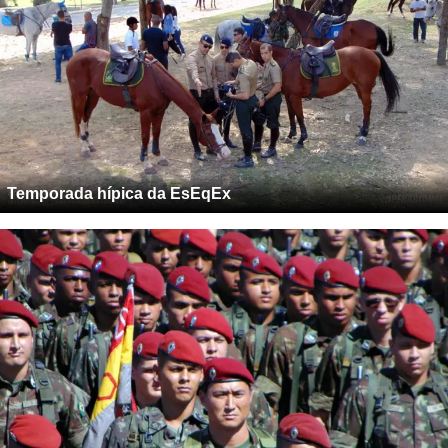
Temporada hípica da EsEqEx