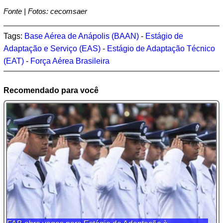
Fonte | Fotos: cecomsaer
Tags:
Base Aérea de Anápolis (BAAN)
-
Estágio de
Adaptação e Serviço (EAS)
-
Estágio de Adaptação Técnico
(EAT)
-
Força Aérea Brasileira
Recomendado para você