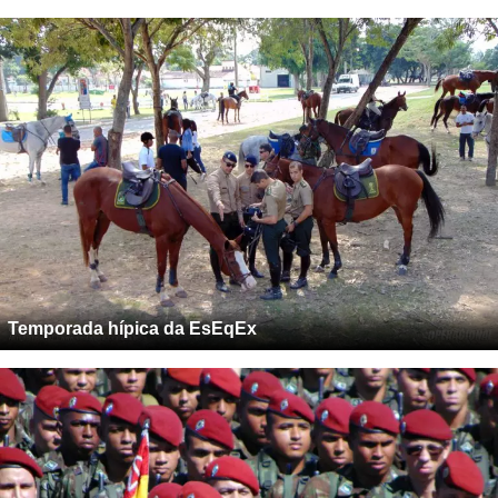
Temporada hípica da EsEqEx