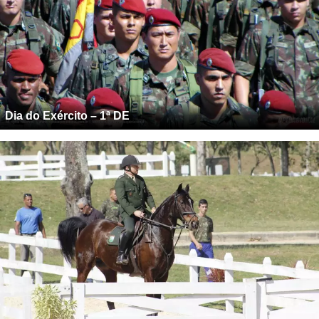
Dia do Exército – 1ª DE