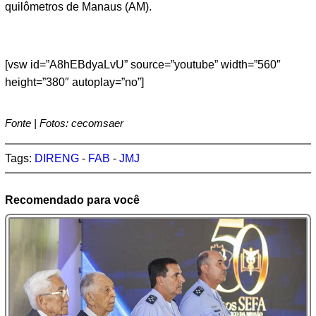
quilômetros de Manaus (AM).
[vsw id=”A8hEBdyaLvU” source=”youtube” width=”560″
height=”380″ autoplay=”no”]
Fonte | Fotos: cecomsaer
Tags:
DIRENG
-
FAB
-
JMJ
Recomendado para você