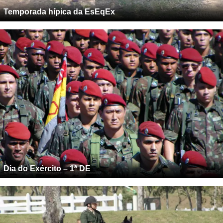
Temporada hípica da EsEqEx
Dia do Exército – 1ª DE