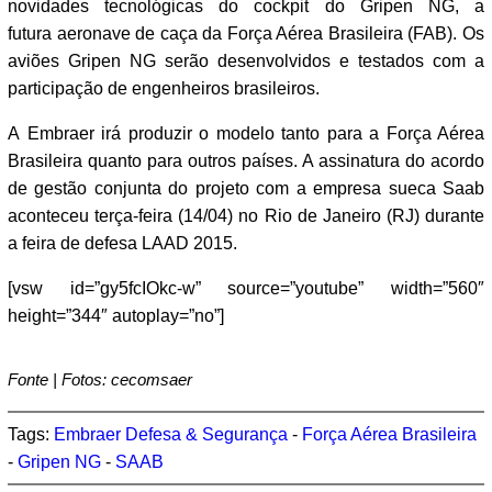
novidades tecnológicas do cockpit do Gripen NG, a
futura aeronave de caça da Força Aérea Brasileira (FAB). Os
aviões Gripen NG serão desenvolvidos e testados com a
participação de engenheiros brasileiros.
A Embraer irá produzir o modelo tanto para a Força Aérea
Brasileira quanto para outros países. A assinatura do acordo
de gestão conjunta do projeto com a empresa sueca Saab
aconteceu terça-feira (14/04) no Rio de Janeiro (RJ) durante
a feira de defesa LAAD 2015.
[vsw id=”gy5fcIOkc-w” source=”youtube” width=”560″
height=”344″ autoplay=”no”]
Fonte | Fotos: cecomsaer
Tags:
Embraer Defesa & Segurança
-
Força Aérea Brasileira
-
Gripen NG
-
SAAB