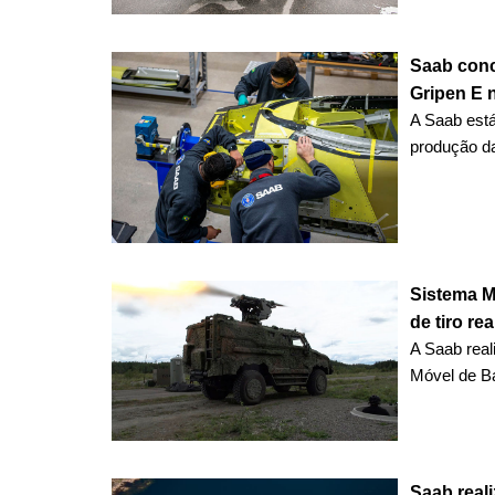
Saab conc
Gripen E n
A Saab est
produção da
Sistema 
de tiro rea
A Saab real
Móvel de Bai
Saab real