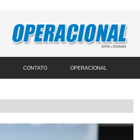
vil transportam 3,6 mil toneladas de donativos ao Rio Grande do Sul n
S
CONTATO
OPERACIONAL