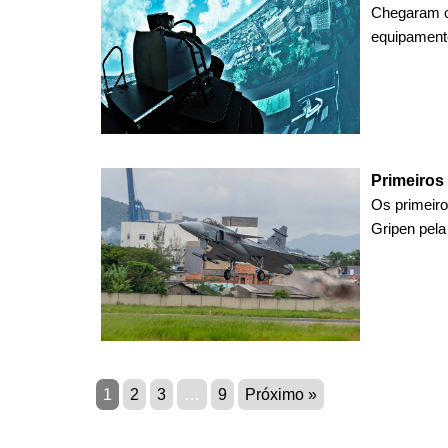
Chegaram on
equipamento
Primeiros 
Os primeir
Gripen pela
1
2
3
…
9
Próximo »