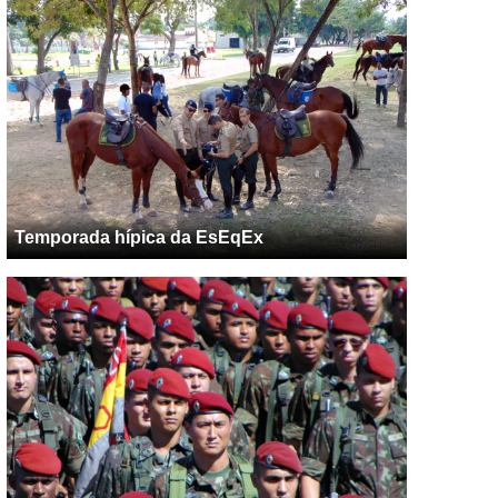
Temporada hípica da EsEqEx