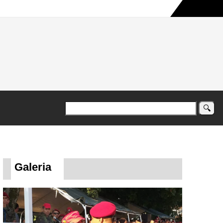
a maior campanha humanitária já registrada no país
Galeria