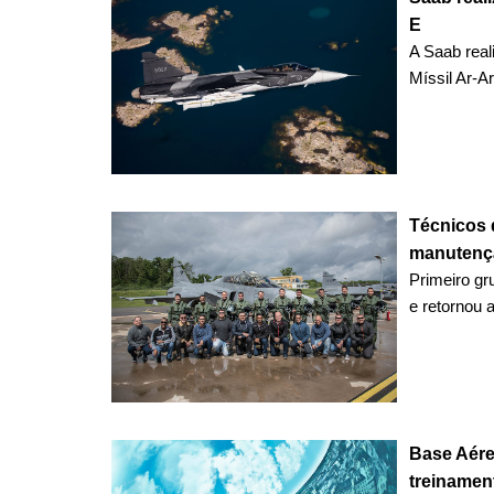
E
A Saab real
Míssil Ar-A
Técnicos 
manutençã
Primeiro gr
e retornou a
Base Aére
treinamen