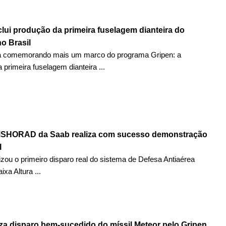
lui produção da primeira fuselagem dianteira do
o Brasil
á comemorando mais um marco do programa Gripen: a
 primeira fuselagem dianteira ...
MSHORAD da Saab realiza com sucesso demonstração
l
izou o primeiro disparo real do sistema de Defesa Antiaérea
xa Altura ...
iza disparo bem-sucedido do míssil Meteor pelo Gripen