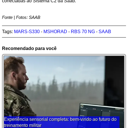
conectadas ao Sistema C2 da Saab.
Fonte | Fotos: SAAB
Tags:
MARS-S330
-
MSHORAD
-
RBS 70 NG
-
SAAB
Recomendado para você
Experiência sensorial completa: bem-vindo ao futuro do
treinamento militar