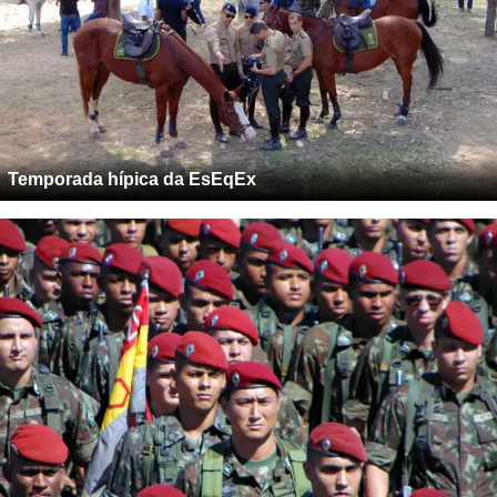
Temporada hípica da EsEqEx