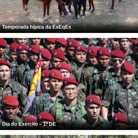
Temporada hípica da EsEqEx
Dia do Exército – 1ª DE