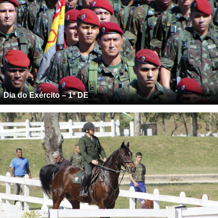
Dia do Exército – 1ª DE