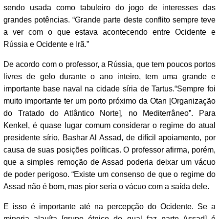
sendo usada como tabuleiro do jogo de interesses das
grandes potências. “Grande parte deste conflito sempre teve
a ver com o que estava acontecendo entre Ocidente e
Rússia e Ocidente e Irã.”
De acordo com o professor, a Rússia, que tem poucos portos
livres de gelo durante o ano inteiro, tem uma grande e
importante base naval na cidade síria de Tartus.“Sempre foi
muito importante ter um porto próximo da Otan [Organização
do Tratado do Atlântico Norte], no Mediterrâneo”. Para
Kenkel, é quase lugar comum considerar o regime do atual
presidente sírio, Bashar Al Assad, de difícil apoiamento, por
causa de suas posições políticas. O professor afirma, porém,
que a simples remoção de Assad poderia deixar um vácuo
de poder perigoso. “Existe um consenso de que o regime do
Assad não é bom, mas pior seria o vácuo com a saída dele.
E isso é importante até na percepção do Ocidente. Se a
minoria alauíta [grupo étnico do qual faz parte Assad] é