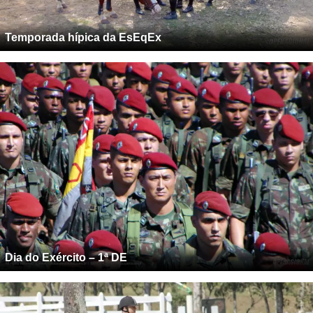
Temporada hípica da EsEqEx
Dia do Exército – 1ª DE