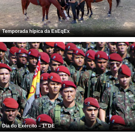
Temporada hípica da EsEqEx
Dia do Exército – 1ª DE