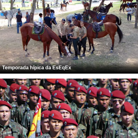
Temporada hípica da EsEqEx