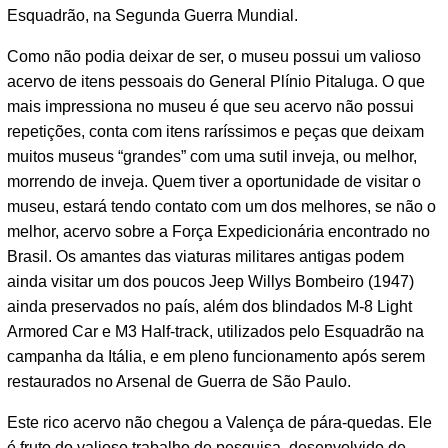
Esquadrão, na Segunda Guerra Mundial.
Como não podia deixar de ser, o museu possui um valioso
acervo de itens pessoais do General Plínio Pitaluga. O que
mais impressiona no museu é que seu acervo não possui
repetições, conta com itens raríssimos e peças que deixam
muitos museus “grandes” com uma sutil inveja, ou melhor,
morrendo de inveja. Quem tiver a oportunidade de visitar o
museu, estará tendo contato com um dos melhores, se não o
melhor, acervo sobre a Força Expedicionária encontrado no
Brasil. Os amantes das viaturas militares antigas podem
ainda visitar um dos poucos Jeep Willys Bombeiro (1947)
ainda preservados no país, além dos blindados M-8 Light
Armored Car e M3 Half-track, utilizados pelo Esquadrão na
campanha da Itália, e em pleno funcionamento após serem
restaurados no Arsenal de Guerra de São Paulo.
Este rico acervo não chegou a Valença de pára-quedas. Ele
é fruto do valioso trabalho de pesquisa, desenvolvido de