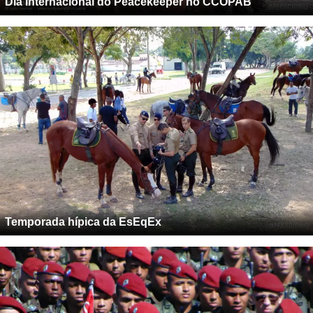
Temporada hípica da EsEqEx