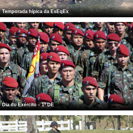
Temporada hípica da EsEqEx
Dia do Exército – 1ª DE