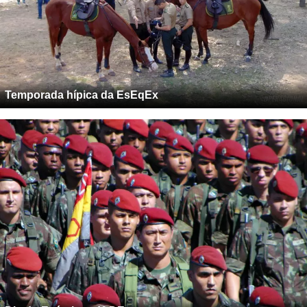
Temporada hípica da EsEqEx