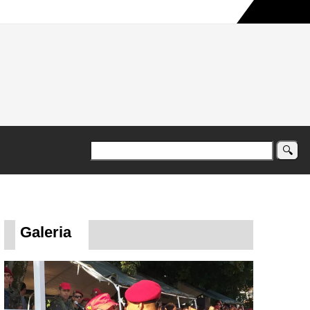
a maior campanha humanitária já registrada no país
Galeria