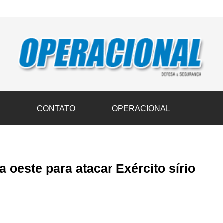
vil transportam 3,6 mil toneladas de donativos ao Rio Grande do Sul n
S
CONTATO
OPERACIONAL
 oeste para atacar Exército sírio