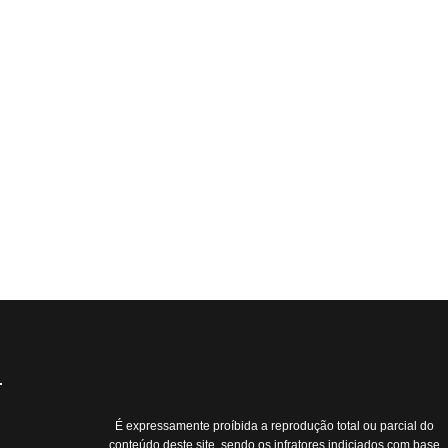
É expressamente proíbida a reprodução total ou parcial do
conteúdo deste site, sendo os infratores indiciados com base