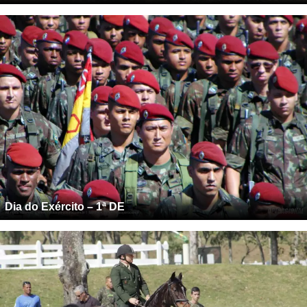
Dia do Exército – 1ª DE