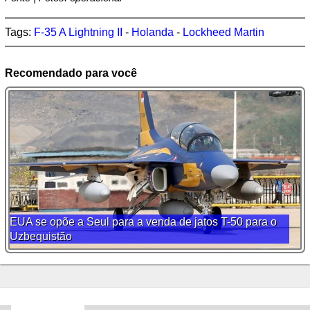
Tags:
F-35 A Lightning II
-
Holanda
-
Lockheed Martin
Recomendado para você
EUA se opõe a Seul para a venda de jatos T-50 para o
Uzbequistão