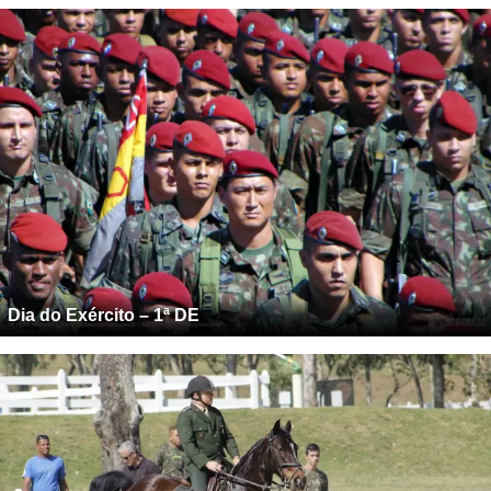
Dia do Exército – 1ª DE