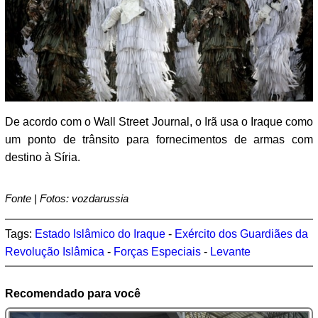
De acordo com o Wall Street Journal, o Irã usa o Iraque como
um ponto de trânsito para fornecimentos de armas com
destino à Síria.
Fonte | Fotos: vozdarussia
Tags:
Estado Islâmico do Iraque
-
Exército dos Guardiães da
Revolução Islâmica
-
Forças Especiais
-
Levante
Recomendado para você