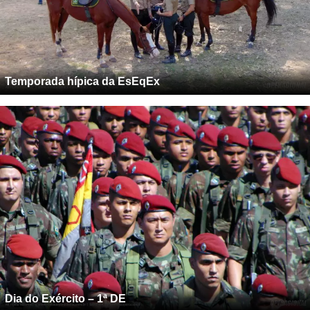
Temporada hípica da EsEqEx
Dia do Exército – 1ª DE