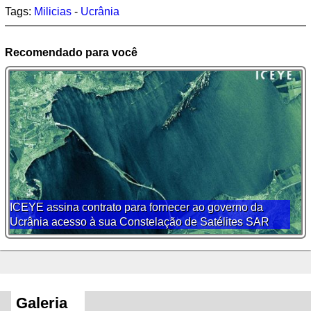
Tags:
Milicias
-
Ucrânia
Recomendado para você
ICEYE assina contrato para fornecer ao governo da
Ucrânia acesso à sua Constelação de Satélites SAR
Galeria