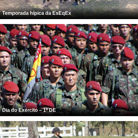
Temporada hípica da EsEqEx
Dia do Exército – 1ª DE