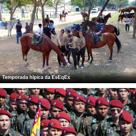
Temporada hípica da EsEqEx