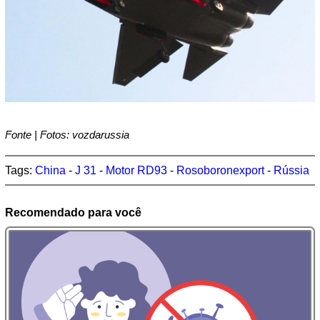
Fonte | Fotos: vozdarussia
Tags:
China
-
J 31
-
Motor RD93
-
Rosoboronexport
-
Rússia
Recomendado para você