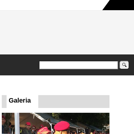
a maior campanha humanitária já registrada no país
Galeria