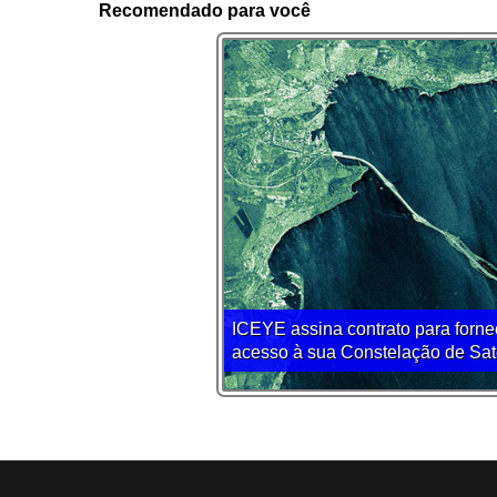
Recomendado para você
ICEYE assina contrato para forne
acesso à sua Constelação de Sat