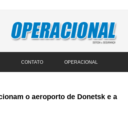
vil transportam 3,6 mil toneladas de donativos ao Rio Grande do Sul n
S
CONTATO
OPERACIONAL
ionam o aeroporto de Donetsk e a