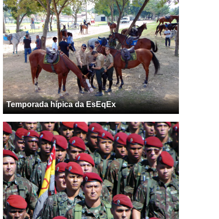
Temporada hípica da EsEqEx