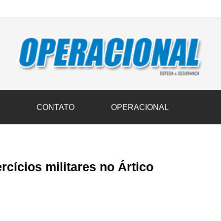
vil transportam 3,6 mil toneladas de donativos ao Rio Grande do Sul n
S
CONTATO
OPERACIONAL
cícios militares no Ártico