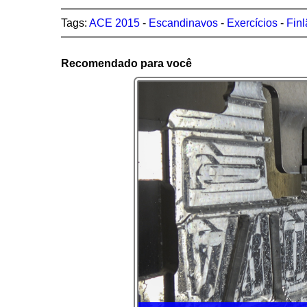
Tags:
ACE 2015
-
Escandinavos
-
Exercícios
-
Finl
Recomendado para você