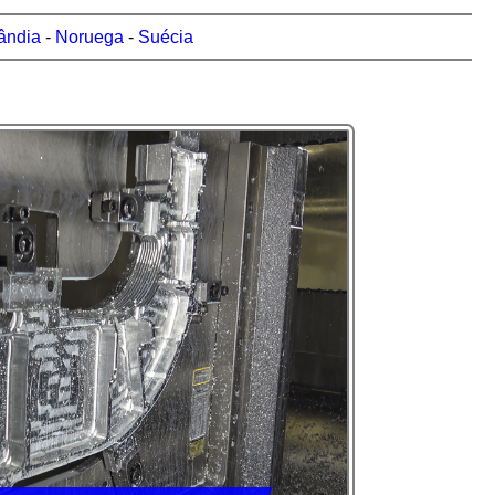
ândia
-
Noruega
-
Suécia