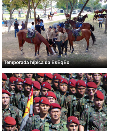
Temporada hípica da EsEqEx