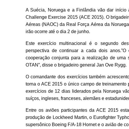
A Suécia, Noruega e a Finlândia vão dar início
Challenge Exercise 2015 (ACE 2015). O brigadei
Aéreas (NAOC) da Real Força Aérea da Noruega (
irão ocorre até o dia 2 de junho.
Este exercício multinacional é o segundo de
perspectiva de continuar a cada dois anos.”O 
cooperação conjunta para a realização de uma s
OTAN”, disse o brigadeiro general Jan Ove Rygg.
O comandante dos exercícios também acrescentou
torna o ACE 2015 o único campo de treinamento p
exercícios de 12 dias liderados pela Noruega vã
suíços, ingleses, franceses, alemães e estadunide
Entre os aviões participantes da ACE 2015 est
produção de Lockheed Martin, o Eurofighter Typ
supersônico Boeing F/A-18 Hornet e o avião de 