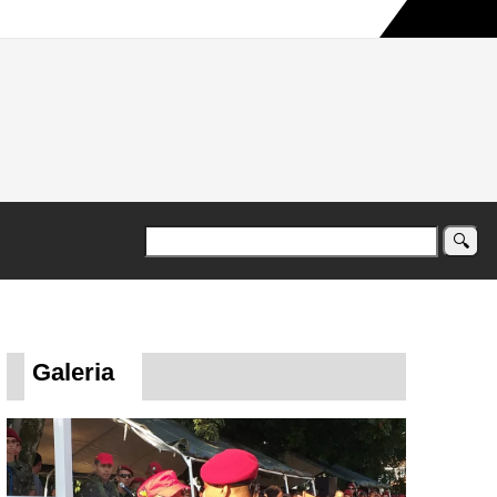
a maior campanha humanitária já registrada no país
Galeria