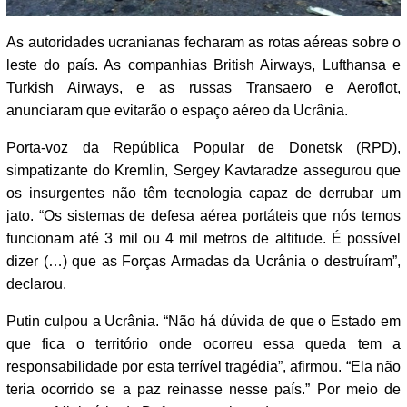
As autoridades ucranianas fecharam as rotas aéreas sobre o
leste do país. As companhias British Airways, Lufthansa e
Turkish Airways, e as russas Transaero e Aeroflot,
anunciaram que evitarão o espaço aéreo da Ucrânia.
Porta-voz da República Popular de Donetsk (RPD),
simpatizante do Kremlin, Sergey Kavtaradze assegurou que
os insurgentes não têm tecnologia capaz de derrubar um
jato. “Os sistemas de defesa aérea portáteis que nós temos
funcionam até 3 mil ou 4 mil metros de altitude. É possível
dizer (…) que as Forças Armadas da Ucrânia o destruíram”,
declarou.
Putin culpou a Ucrânia. “Não há dúvida de que o Estado em
que fica o território onde ocorreu essa queda tem a
responsabilidade por esta terrível tragédia”, afirmou. “Ela não
teria ocorrido se a paz reinasse nesse país.” Por meio de