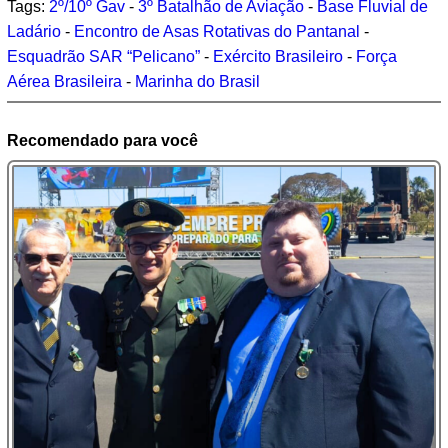
Tags:
2º/10º Gav
-
3º Batalhão de Aviação
-
Base Fluvial de
Ladário
-
Encontro de Asas Rotativas do Pantanal
-
Esquadrão SAR “Pelicano”
-
Exército Brasileiro
-
Força
Aérea Brasileira
-
Marinha do Brasil
Recomendado para você