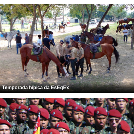
Temporada hípica da EsEqEx