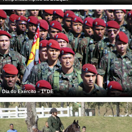
Dia do Exército – 1ª DE