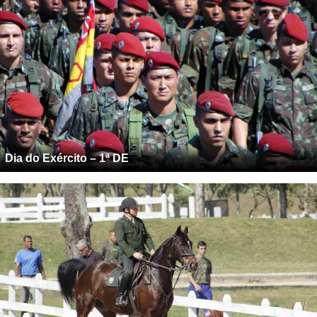
Dia do Exército – 1ª DE