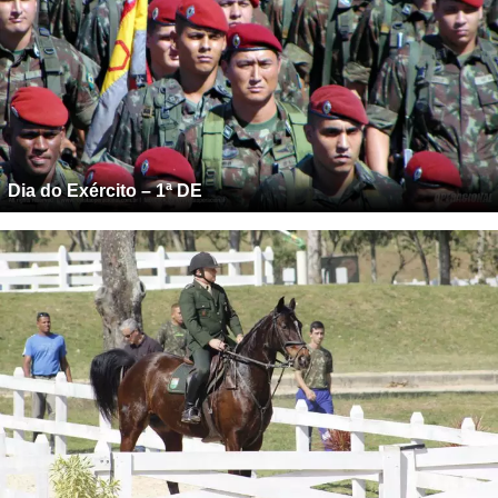
Dia do Exército – 1ª DE