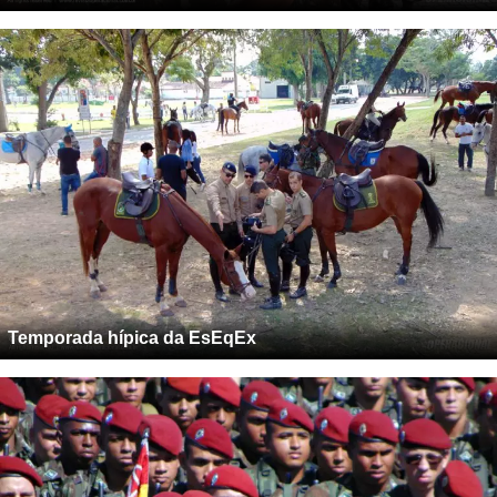
Temporada hípica da EsEqEx