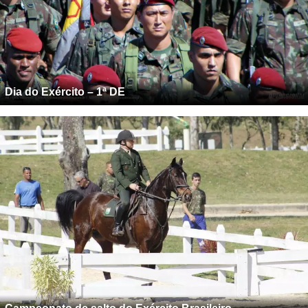
Dia do Exército – 1ª DE