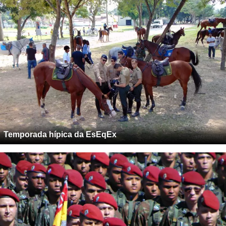
Temporada hípica da EsEqEx