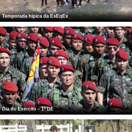
Temporada hípica da EsEqEx
Dia do Exército – 1ª DE