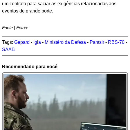
um contrato para saciar as exigências relacionadas aos
eventos de grande porte.
Fonte | Fotos:
Tags:
Gepard
-
Igla
-
Ministéro da Defesa
-
Pantsir
-
RBS-70
-
SAAB
Recomendado para você