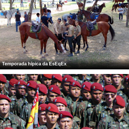
Temporada hípica da EsEqEx