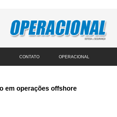
vil transportam 3,6 mil toneladas de donativos ao Rio Grande do Sul n
S
CONTATO
OPERACIONAL
oo em operações offshore