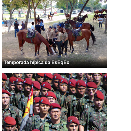
Temporada hípica da EsEqEx