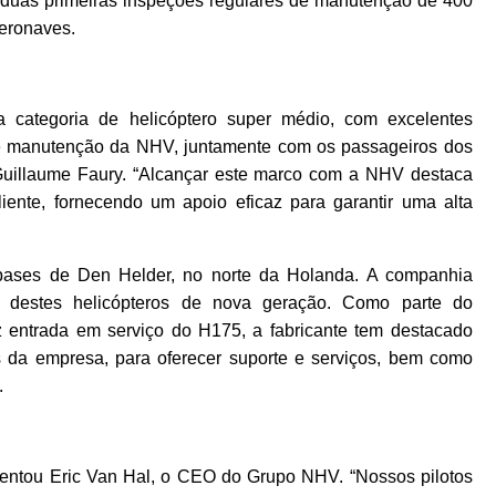
s duas primeiras inspeções regulares de manutenção de 400
aeronaves.
 categoria de helicóptero super médio, com excelentes
de manutenção da NHV, juntamente com os passageiros dos
 Guillaume Faury. “Alcançar este marco com a NHV destaca
iente, fornecendo um apoio eficaz para garantir uma alta
bases de Den Helder, no norte da Holanda. A companhia
6 destes helicópteros de nova geração. Como parte do
z entrada em serviço do H175, a fabricante tem destacado
as da empresa, para oferecer suporte e serviços, bem como
.
centou Eric Van Hal, o CEO do Grupo NHV. “Nossos pilotos