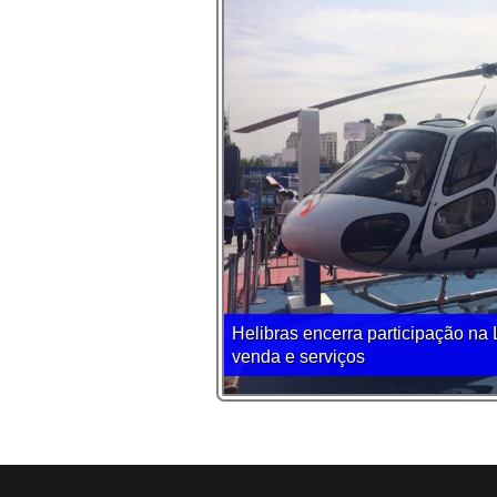
Helibras encerra participação na
venda e serviços