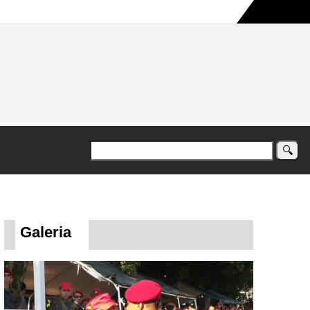
a maior campanha humanitária já registrada no país
Galeria