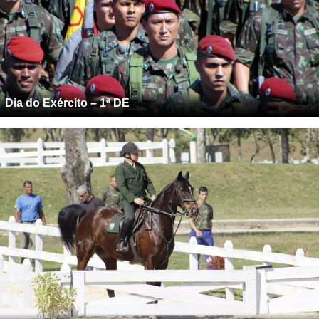
Dia do Exército – 1ª DE