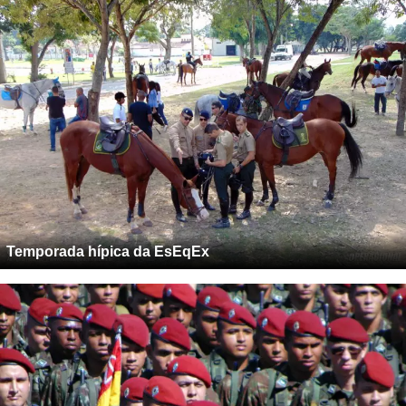
Temporada hípica da EsEqEx