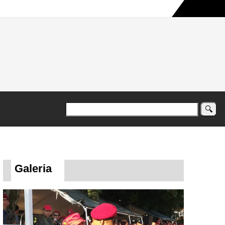
a maior campanha humanitária já registrada no país
Galeria