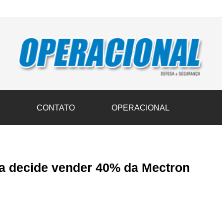
vil transportam 3,6 mil toneladas de donativos ao Rio Grande do Sul n
S
CONTATO
OPERACIONAL
a decide vender 40% da Mectron