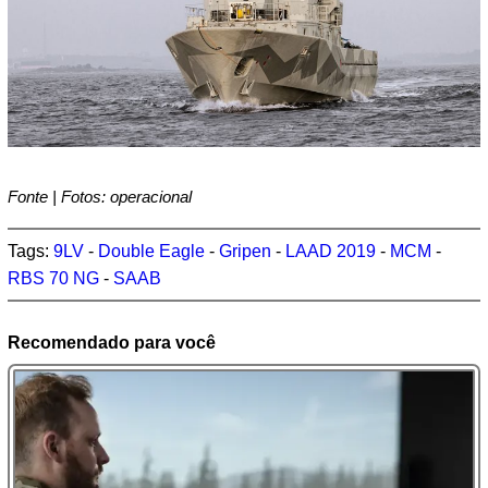
Fonte | Fotos: operacional
Tags:
9LV
-
Double Eagle
-
Gripen
-
LAAD 2019
-
MCM
-
RBS 70 NG
-
SAAB
Recomendado para você