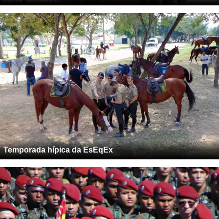
Temporada hípica da EsEqEx