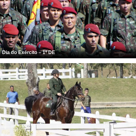
Dia do Exército – 1ª DE