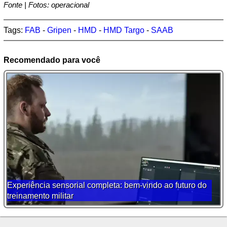
Fonte | Fotos: operacional
Tags:
FAB
-
Gripen
-
HMD
-
HMD Targo
-
SAAB
Recomendado para você
Experiência sensorial completa: bem-vindo ao futuro do
treinamento militar