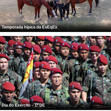
Temporada hípica da EsEqEx
Dia do Exército – 1ª DE