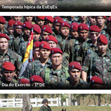
Temporada hípica da EsEqEx
Dia do Exército – 1ª DE