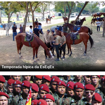
Temporada hípica da EsEqEx