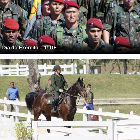
Dia do Exército – 1ª DE