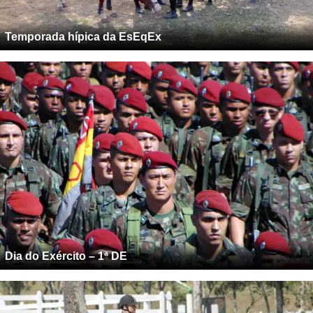
Temporada hípica da EsEqEx
Dia do Exército – 1ª DE