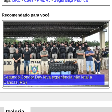
Tags:
BAC
-
Cães
-
PMERJ
-
Segurança Pública
Recomendado para você
Segundo Condor Day leva experiência não letal a
Canoas (RS)
Galeria