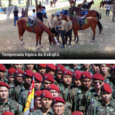
Temporada hípica da EsEqEx