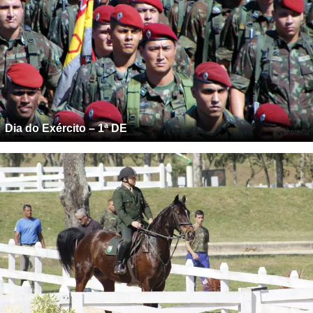
Dia do Exército – 1ª DE