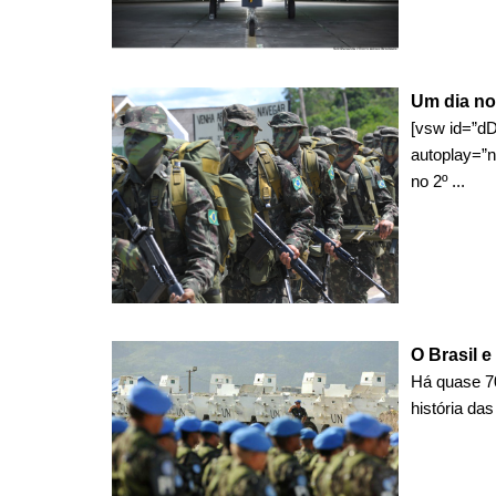
Um dia no 
[vsw id=”dD
autoplay=”n
no 2º ...
O Brasil 
Há quase 7
história das