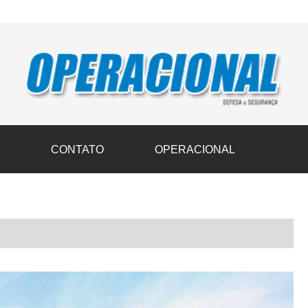
vil transportam 3,6 mil toneladas de donativos ao Rio Grande do Sul n
S
CONTATO
OPERACIONAL