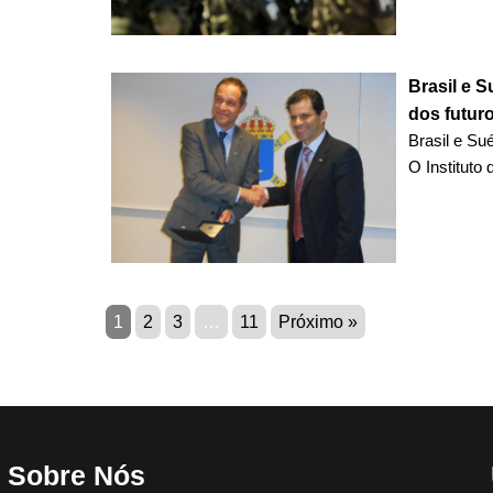
Brasil e 
dos futur
Brasil e Su
O Instituto
1
2
3
…
11
Próximo »
Sobre Nós