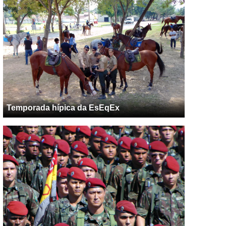
Temporada hípica da EsEqEx