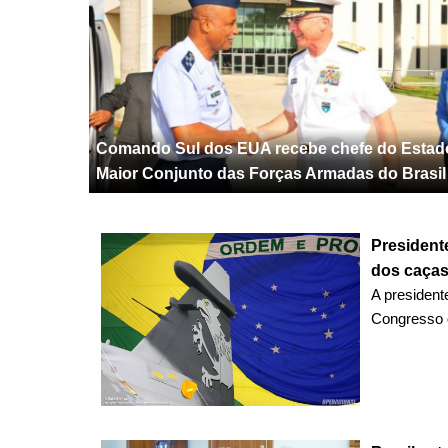
Comando Sul dos EUA recebe chefe do Estad
Maior Conjunto das Forças Armadas do Brasil
President
dos caça
A president
Congresso q