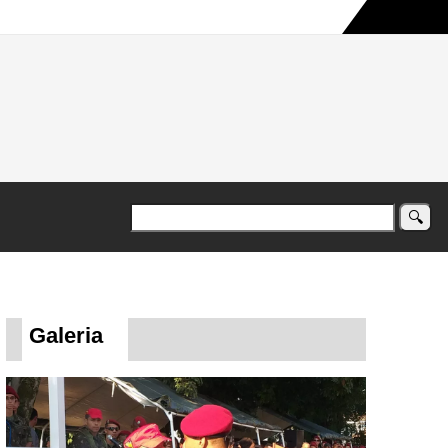
a maior campanha humanitária já registrada no país
Galeria