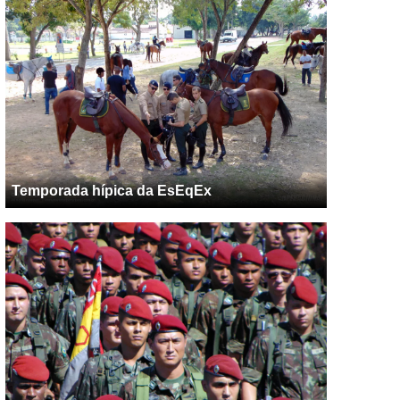
Temporada hípica da EsEqEx