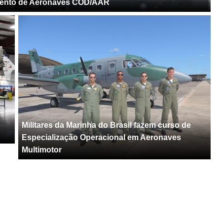
imento de Aeronaves COD/AAR
Militares da Marinha do Brasil fazem curso de
Especialização Operacional em Aeronaves
Multimotor