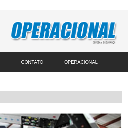
vil transportam 3,6 mil toneladas de donativos ao Rio Grande do Sul n
S
CONTATO
OPERACIONAL