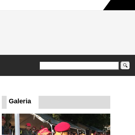
a maior campanha humanitária já registrada no país
Galeria