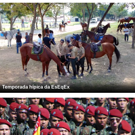
Temporada hípica da EsEqEx