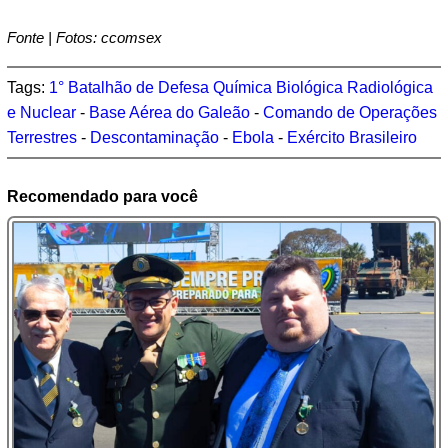
Fonte | Fotos: ccomsex
Tags:
1° Batalhão de Defesa Química Biológica Radiológica
e Nuclear
-
Base Aérea do Galeão
-
Comando de Operações
Terrestres
-
Descontaminação
-
Ebola
-
Exército Brasileiro
Recomendado para você