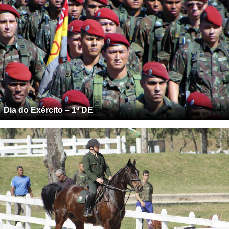
Dia do Exército – 1ª DE