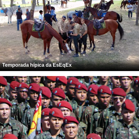
Temporada hípica da EsEqEx