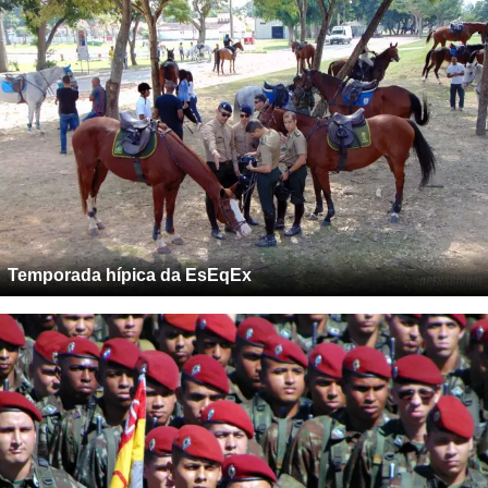
Temporada hípica da EsEqEx