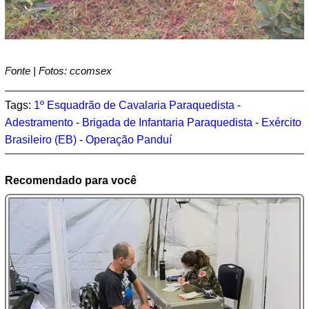
Fonte | Fotos: ccomsex
Tags:
1º Esquadrão de Cavalaria Paraquedista
-
Adestramento
-
Brigada de Infantaria Paraquedista
-
Exército
Brasileiro (EB)
-
Operação Panduí
Recomendado para você