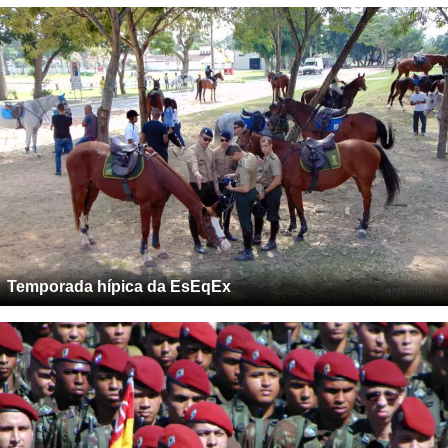
Temporada hípica da EsEqEx