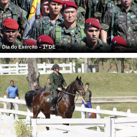
Dia do Exército – 1ª DE