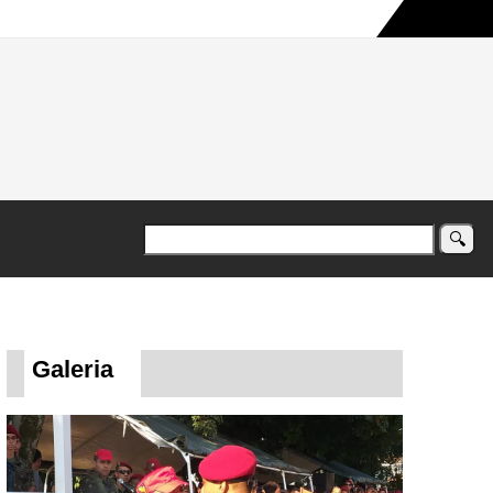
a maior campanha humanitária já registrada no país
Galeria