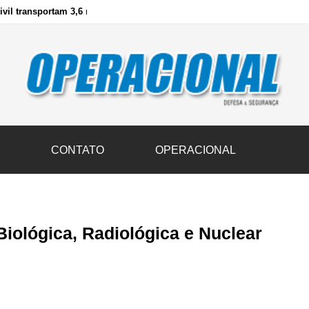
vil transportam 3,6 mil toneladas de donativos ao Rio Grande do Sul n
S
CONTATO
OPERACIONAL
Biológica, Radiológica e Nuclear