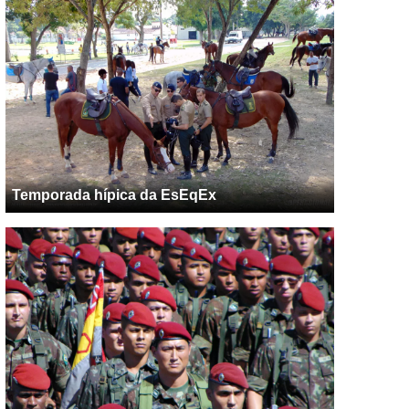
Temporada hípica da EsEqEx