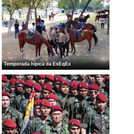
Temporada hípica da EsEqEx