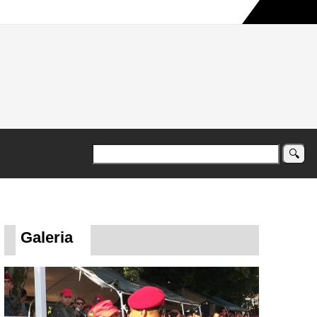
a maior campanha humanitária já registrada no país
Galeria