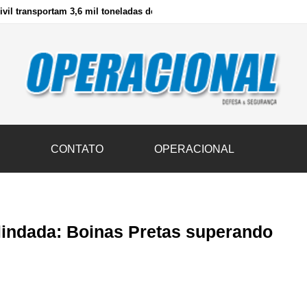
vil transportam 3,6 mil toneladas de donativos ao Rio Grande do Sul n
S
CONTATO
OPERACIONAL
blindada: Boinas Pretas superando