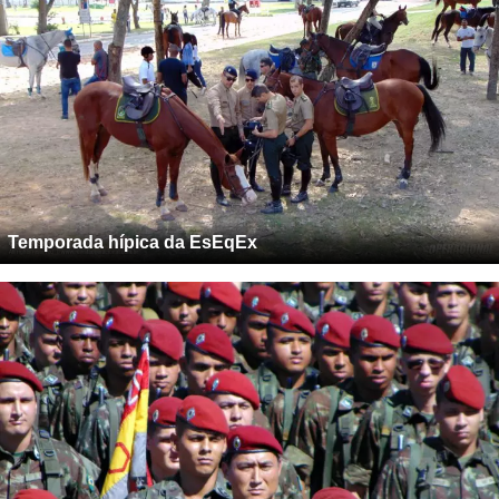
Temporada hípica da EsEqEx