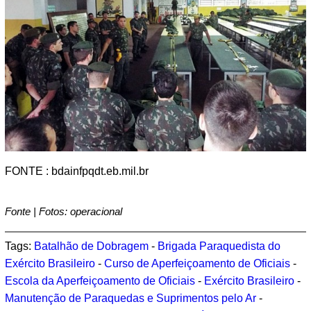
FONTE : bdainfpqdt.eb.mil.br
Fonte | Fotos: operacional
Tags:
Batalhão de Dobragem
-
Brigada Paraquedista do
Exército Brasileiro
-
Curso de Aperfeiçoamento de Oficiais
-
Escola da Aperfeiçoamento de Oficiais
-
Exército Brasileiro
-
Manutenção de Paraquedas e Suprimentos pelo Ar
-